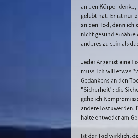
an den Körper denke, 
gelebt hat! Er ist nu
an den Tod, denn ich s
nicht gesund ernähre 
anderes zu sein als das
Jeder Ärger ist eine F
muss. Ich will etwas 
Gedankens an den Tod
"Sicherheit": die Sich
gehe ich Kompromisse
andere loszuwerden. D
halte entweder am Ged
Ist der Tod wirklich, 