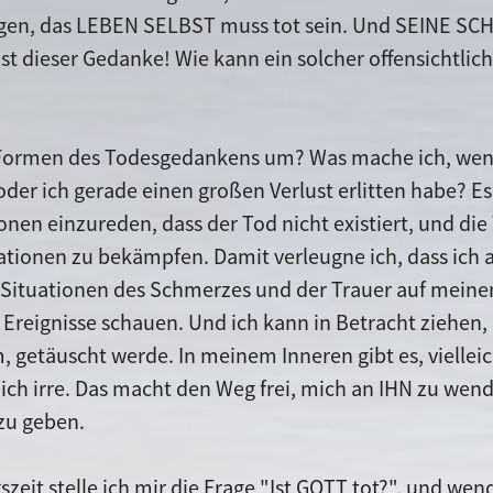
gen, das LEBEN SELBST muss tot sein. Und SEINE S
ist dieser Gedanke! Wie kann ein solcher offensichtlic
 Formen des Todesgedankens um? Was mache ich, wenn
der ich gerade einen großen Verlust erlitten habe? Es i
ionen einzureden, dass der Tod nicht existiert, und di
tionen zu bekämpfen. Damit verleugne ich, dass ich
 Situationen des Schmerzes und der Trauer auf meine
r Ereignisse schauen. Und ich kann in Betracht ziehen,
, getäuscht werde. In meinem Inneren gibt es, viellei
mich irre. Das macht den Weg frei, mich an IHN zu wen
zu geben.
zeit stelle ich mir die Frage "Ist GOTT tot?", und we