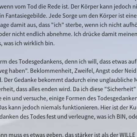
wenn vom Tod die Rede ist. Der Körper kann jedoch nic
r ein Fantasiegebilde. Jede Sorge um den Körper ist e
age damit aus, dass "ich" sterbe, wenn ich nicht aufh
oder nicht endlich abnehme. Ich drücke damit meine
, was ich wirklich bin.
orm des Todesgedankens, denn ich will, dass etwas auf
"weg haben". Beklommenheit, Zweifel, Angst oder Nei
. Der Gedanke bekommt dadurch eine unglaubliche Ma
erheit, dass alles enden wird. Da ich diese "Sicherhei
 ein und versuche, einige Formen des Todesgedanken
as kann jedoch niemals funktionieren. Hier ist der K
anken des Todes fest und verleugne, was ich BIN, oder
dann muss es etwas geben, das stärker ist als der WIL