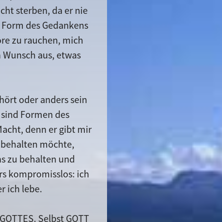
ht sterben, da er nie
ine Form des Gedankens
öre zu rauchen, mich
n Wunsch aus, etwas
hört oder anders sein
d sind Formen des
cht, denn er gibt mir
t" behalten möchte,
s zu behalten und
urs kompromisslos: ich
 ich lebe.
LE GOTTES. Selbst GOTT