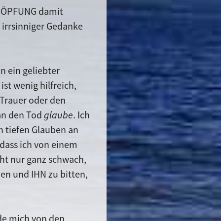
CHÖPFUNG damit
h irrsinniger Gedanke
 ein geliebter
st wenig hilfreich,
e Trauer oder den
 an den Tod
glaube
. Ich
n tiefen Glauben an
 dass ich von einem
cht nur ganz schwach,
den und IHN zu bitten,
nde mich von den